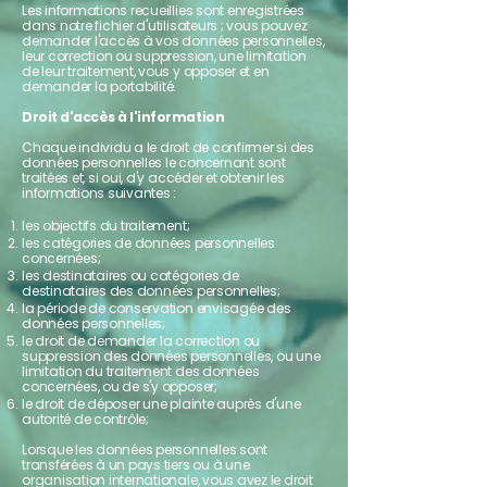
Les informations recueillies sont enregistrées
dans notre fichier d'utilisateurs ; vous pouvez
demander l'accès à vos données personnelles,
leur correction ou suppression, une limitation
de leur traitement, vous y opposer et en
demander la portabilité.
Droit d'accès à l'information
Chaque individu a le droit de confirmer si des
données personnelles le concernant sont
traitées et, si oui, d'y accéder et obtenir les
informations suivantes :
les objectifs du traitement;
les catégories de données personnelles
concernées;
les destinataires ou catégories de
destinataires des données personnelles;
la période de conservation envisagée des
données personnelles;
le droit de demander la correction ou
suppression des données personnelles, ou une
limitation du traitement des données
concernées, ou de s'y opposer;
le droit de déposer une plainte auprès d'une
autorité de contrôle;
Lorsque les données personnelles sont
transférées à un pays tiers ou à une
organisation internationale, vous avez le droit