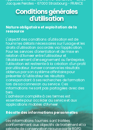
Jacques Peirotes - 67000 Strasbourg - FRANCE
Conditions générales
d'utilisation
Nature obligatoire et exploitation de la
ressource
L'objectif des conditions d'utilisation est de
fournir les détails nécessaires sur l'usage et les
droits d'utilisation accordés via l'application.
Pour les services d'orientation et de mise en
relation d’Avneer entre l'utilisateur et
l'établissement d'enseignement ou l'entreprise,
l'utilisation est restreinte à la création d'un profil
par utilisateur. Avneer conserve les résultats
obtenus par son système affinitaire pour
présenter à l'utilisateur les résultats
correspondant à ses recherches de formation
lors de sa connexion au service. Ces
informations ne sont pas partagées avec des
tiers.
L'adhésion complète à ces termes est
essentielle pour accéder au service et aux
applications mobiles d’Avneer.
Récolte des informations personnelles
Les informations fournies sont traitées
conformément aux objectifs de traitement et la
période de conservation requise par le RGPD.