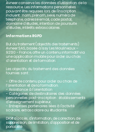
Avneer conserve les données d'utilisation de la
ressource. Les informations personnelles
pouvant être requises lors de l'inscription
incluent : nom, prénom, sexe, numéro de
téléphone, adresse email, code postal,
domaine d'études, intention de poursuite
d'études, intérêts extrascolaires.
Informations RGPD
But du traitement (objectifs des traitements)
Avneer SAS, basée à Issy Les Moulineaux –
92130 - France, offre un contenu informatif via
une application mobile pour aider au choix
d’orientation et de formation.
Les objectifs du traitement des données
fournies sont :
- Offre de contenu pour aider au choix de
l’orientation et de la formation.
- Assistance à l'orientation
- Catégories de destinataires des données
personnelles post-inscription : établissements
d'enseignement supérieur,
- Entreprises partenaires liées à l'activité
scolaire, extrascolaire ou étudiante.
Droit d'accès, d'information, de correction, de
suppression, de limitation, d'o
p
position et de
portabilité