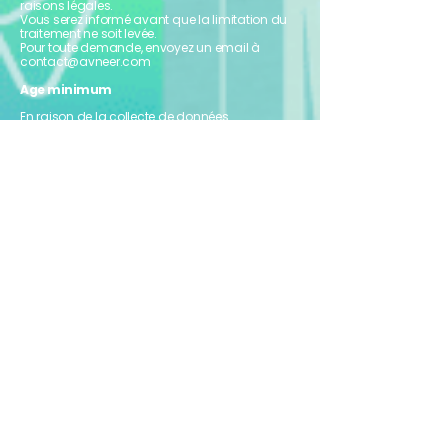
raisons légales.
Vous serez informé avant que la limitation du
traitement ne soit levée.
Pour toute demande, envoyez un email à
contact@avneer.com
Age minimum
En raison de la collecte de données
personnelles, nos applications ne sont
utilisables que par des personnes âgées de 15
ans ou plus ou attestant d’un consentement
parental.
Droit à la portabilité
Toute personne peut demander de recevoir ses
données personnelles dans un format
structuré et lisible par machine, et de les
transmettre à un autre responsable du
traitement. Elle a le droit que les données soient
transmises directement d'un responsable du
traitement à un autre, si techniquement
possible.
Pour toute demande, envoyez un email à
contact@avneer.com
Droit d'opposition
Vous pouvez retirer à tout moment votre
consentement au traitement de vos données
personnelles. Pour toute demande, envoyez un