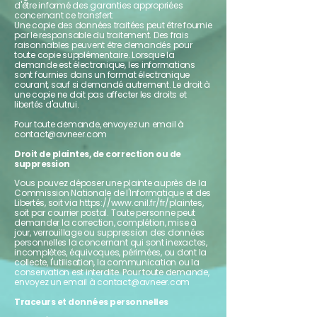
d'être informé des garanties appropriées
concernant ce transfert.
Une copie des données traitées peut être fournie
par le responsable du traitement. Des frais
raisonnables peuvent être demandés pour
toute copie supplémentaire. Lorsque la
demande est électronique, les informations
sont fournies dans un format électronique
courant, sauf si demandé autrement. Le droit à
une copie ne doit pas affecter les droits et
libertés d'autrui.
Pour toute demande, envoyez un email à
contact@avneer.com
Droit de plaintes, de correction ou de
suppression
Vous pouvez déposer une plainte auprès de la
Commission Nationale de l'Informatique et des
Libertés, soit via
https://www.cnil.fr/fr/plaintes,
soit par courrier postal. Toute personne peut
demander la correction, complétion, mise à
jour, verrouillage ou suppression des données
personnelles la concernant qui sont inexactes,
incomplètes, équivoques, périmées, ou dont la
collecte, l'utilisation, la communication ou la
conservation est interdite. Pour toute demande,
envoyez un email à
contact@avneer.com
Traceurs et données personnelles