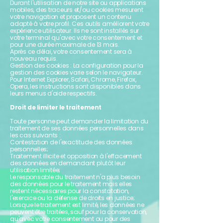
Durant l'utilisation de notre site ou applications
mobiles, des traceurs et/ou cookies mesurent
votre navigation et proposent un contenu
adapté à votre profil. Ces outils améliorent votre
expérience utilisateur. Ils ne sont installés sur
votre terminal qu'avec votre consentement et
pour une durée maximale de 13 mois.
Après ce délai, votre consentement sera à
nouveau requis.
Gestion des cookies : La configuration pour la
gestion des cookies varie selon le navigateur.
Pour Internet Explorer, Safari, Chrome, Firefox,
Opera, les instructions sont disponibles dans
leurs menus d'aide respectifs.
Droit de limiter le traitement
Toute personne peut demander la limitation du
traitement de ses données personnelles dans
les cas suivants :
Contestation de l'exactitude des données
personnelles;
Traitement illicite et opposition à l'effacement
des données en demandant plutôt leur
utilisation limitée;
Le responsable du traitement n'a plus besoin
des données pour le traitement mais elles
restent nécessaires pour la constatation,
l'exercice ou la défense de droits en justice;
Lorsque le traitement est limité, les données ne
peuvent être traitées, sauf pour la conservation,
qu'avec votre consentement ou pour des