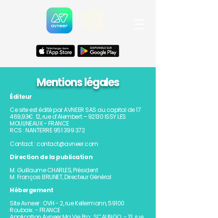
Mentions légales
Éditeur
Ce site est édité par AVNEER SAS au capital de 17
469,93€. 12, rue d’Alembert – 92130 ISSY LES
MOULINEAUX - FRANCE
RCS : NANTERRE 951 399 372
Contact : contact@avneer.com
Direction de la publication
M. Guillaume CHARLES, Président
M. François BRUNET, Directeur Général
Hébergement
Site Avneer : OVH - 2, rue Kellermann, 59100
Roubaix. - FRANCE
Application Avneer Ma Vie Pro : SCALINGO - 13, rue